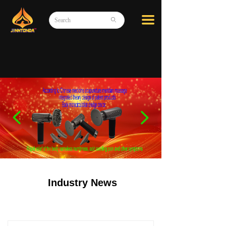
끀
ꄙ
넳
넲
Industry News